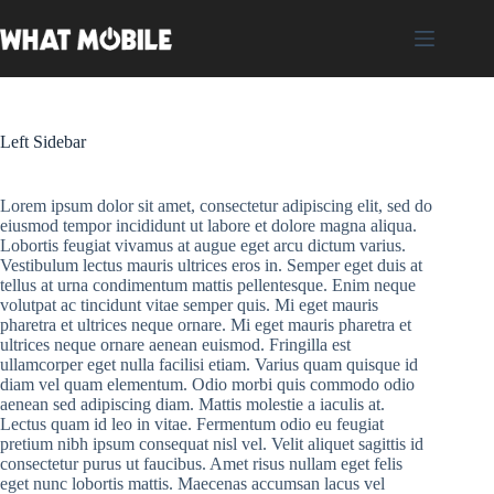
Skip
to
content
Left Sidebar
Lorem ipsum dolor sit amet, consectetur adipiscing elit, sed do
eiusmod tempor incididunt ut labore et dolore magna aliqua.
Lobortis feugiat vivamus at augue eget arcu dictum varius.
Vestibulum lectus mauris ultrices eros in. Semper eget duis at
tellus at urna condimentum mattis pellentesque. Enim neque
volutpat ac tincidunt vitae semper quis. Mi eget mauris
pharetra et ultrices neque ornare. Mi eget mauris pharetra et
ultrices neque ornare aenean euismod. Fringilla est
ullamcorper eget nulla facilisi etiam. Varius quam quisque id
diam vel quam elementum. Odio morbi quis commodo odio
aenean sed adipiscing diam. Mattis molestie a iaculis at.
Lectus quam id leo in vitae. Fermentum odio eu feugiat
pretium nibh ipsum consequat nisl vel. Velit aliquet sagittis id
consectetur purus ut faucibus. Amet risus nullam eget felis
eget nunc lobortis mattis. Maecenas accumsan lacus vel