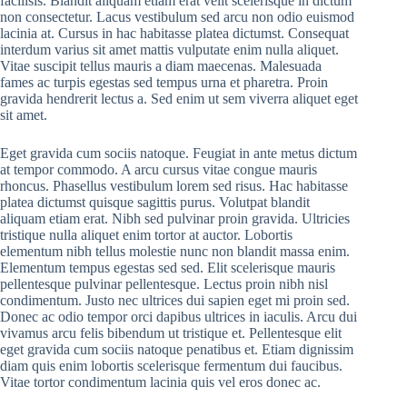
facilisis. Blandit aliquam etiam erat velit scelerisque in dictum
non consectetur. Lacus vestibulum sed arcu non odio euismod
lacinia at. Cursus in hac habitasse platea dictumst. Consequat
interdum varius sit amet mattis vulputate enim nulla aliquet.
Vitae suscipit tellus mauris a diam maecenas. Malesuada
fames ac turpis egestas sed tempus urna et pharetra. Proin
gravida hendrerit lectus a. Sed enim ut sem viverra aliquet eget
sit amet.
Eget gravida cum sociis natoque. Feugiat in ante metus dictum
at tempor commodo. A arcu cursus vitae congue mauris
rhoncus. Phasellus vestibulum lorem sed risus. Hac habitasse
platea dictumst quisque sagittis purus. Volutpat blandit
aliquam etiam erat. Nibh sed pulvinar proin gravida. Ultricies
tristique nulla aliquet enim tortor at auctor. Lobortis
elementum nibh tellus molestie nunc non blandit massa enim.
Elementum tempus egestas sed sed. Elit scelerisque mauris
pellentesque pulvinar pellentesque. Lectus proin nibh nisl
condimentum. Justo nec ultrices dui sapien eget mi proin sed.
Donec ac odio tempor orci dapibus ultrices in iaculis. Arcu dui
vivamus arcu felis bibendum ut tristique et. Pellentesque elit
eget gravida cum sociis natoque penatibus et. Etiam dignissim
diam quis enim lobortis scelerisque fermentum dui faucibus.
Vitae tortor condimentum lacinia quis vel eros donec ac.