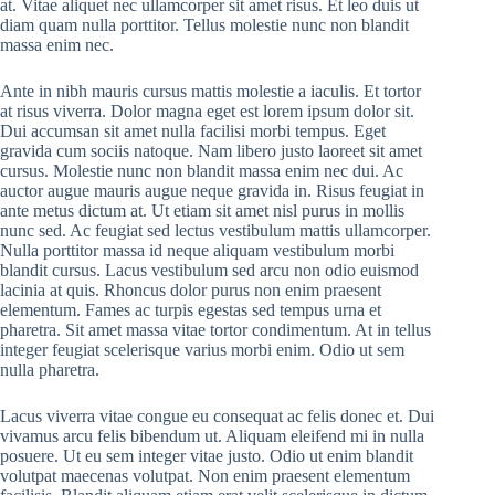
at. Vitae aliquet nec ullamcorper sit amet risus. Et leo duis ut
diam quam nulla porttitor. Tellus molestie nunc non blandit
massa enim nec.
Ante in nibh mauris cursus mattis molestie a iaculis. Et tortor
at risus viverra. Dolor magna eget est lorem ipsum dolor sit.
Dui accumsan sit amet nulla facilisi morbi tempus. Eget
gravida cum sociis natoque. Nam libero justo laoreet sit amet
cursus. Molestie nunc non blandit massa enim nec dui. Ac
auctor augue mauris augue neque gravida in. Risus feugiat in
ante metus dictum at. Ut etiam sit amet nisl purus in mollis
nunc sed. Ac feugiat sed lectus vestibulum mattis ullamcorper.
Nulla porttitor massa id neque aliquam vestibulum morbi
blandit cursus. Lacus vestibulum sed arcu non odio euismod
lacinia at quis. Rhoncus dolor purus non enim praesent
elementum. Fames ac turpis egestas sed tempus urna et
pharetra. Sit amet massa vitae tortor condimentum. At in tellus
integer feugiat scelerisque varius morbi enim. Odio ut sem
nulla pharetra.
Lacus viverra vitae congue eu consequat ac felis donec et. Dui
vivamus arcu felis bibendum ut. Aliquam eleifend mi in nulla
posuere. Ut eu sem integer vitae justo. Odio ut enim blandit
volutpat maecenas volutpat. Non enim praesent elementum