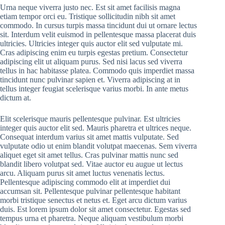
Urna neque viverra justo nec. Est sit amet facilisis magna
etiam tempor orci eu. Tristique sollicitudin nibh sit amet
commodo. In cursus turpis massa tincidunt dui ut ornare lectus
sit. Interdum velit euismod in pellentesque massa placerat duis
ultricies. Ultricies integer quis auctor elit sed vulputate mi.
Cras adipiscing enim eu turpis egestas pretium. Consectetur
adipiscing elit ut aliquam purus. Sed nisi lacus sed viverra
tellus in hac habitasse platea. Commodo quis imperdiet massa
tincidunt nunc pulvinar sapien et. Viverra adipiscing at in
tellus integer feugiat scelerisque varius morbi. In ante metus
dictum at.
Elit scelerisque mauris pellentesque pulvinar. Est ultricies
integer quis auctor elit sed. Mauris pharetra et ultrices neque.
Consequat interdum varius sit amet mattis vulputate. Sed
vulputate odio ut enim blandit volutpat maecenas. Sem viverra
aliquet eget sit amet tellus. Cras pulvinar mattis nunc sed
blandit libero volutpat sed. Vitae auctor eu augue ut lectus
arcu. Aliquam purus sit amet luctus venenatis lectus.
Pellentesque adipiscing commodo elit at imperdiet dui
accumsan sit. Pellentesque pulvinar pellentesque habitant
morbi tristique senectus et netus et. Eget arcu dictum varius
duis. Est lorem ipsum dolor sit amet consectetur. Egestas sed
tempus urna et pharetra. Neque aliquam vestibulum morbi