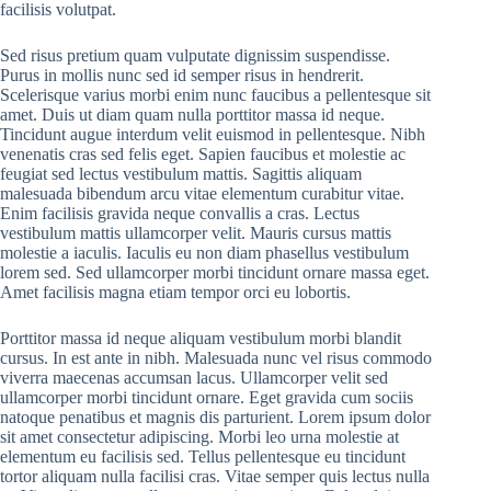
facilisis volutpat.
Sed risus pretium quam vulputate dignissim suspendisse.
Purus in mollis nunc sed id semper risus in hendrerit.
Scelerisque varius morbi enim nunc faucibus a pellentesque sit
amet. Duis ut diam quam nulla porttitor massa id neque.
Tincidunt augue interdum velit euismod in pellentesque. Nibh
venenatis cras sed felis eget. Sapien faucibus et molestie ac
feugiat sed lectus vestibulum mattis. Sagittis aliquam
malesuada bibendum arcu vitae elementum curabitur vitae.
Enim facilisis gravida neque convallis a cras. Lectus
vestibulum mattis ullamcorper velit. Mauris cursus mattis
molestie a iaculis. Iaculis eu non diam phasellus vestibulum
lorem sed. Sed ullamcorper morbi tincidunt ornare massa eget.
Amet facilisis magna etiam tempor orci eu lobortis.
Porttitor massa id neque aliquam vestibulum morbi blandit
cursus. In est ante in nibh. Malesuada nunc vel risus commodo
viverra maecenas accumsan lacus. Ullamcorper velit sed
ullamcorper morbi tincidunt ornare. Eget gravida cum sociis
natoque penatibus et magnis dis parturient. Lorem ipsum dolor
sit amet consectetur adipiscing. Morbi leo urna molestie at
elementum eu facilisis sed. Tellus pellentesque eu tincidunt
tortor aliquam nulla facilisi cras. Vitae semper quis lectus nulla